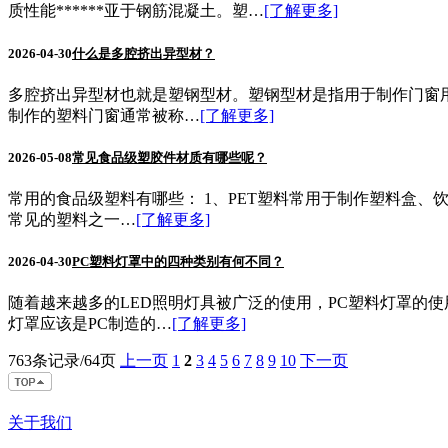
质性能******亚于钢筋混凝土。塑…
[了解更多]
2026-04-30
什么是多腔挤出异型材？
多腔挤出异型材也就是塑钢型材。塑钢型材是指用于制作门窗用
制作的塑料门窗通常被称…
[了解更多]
2026-05-08
常见食品级塑胶件材质有哪些呢？
常用的食品级塑料有哪些： 1、PET塑料常用于制作塑料盒、
常见的塑料之一…
[了解更多]
2026-04-30
PC塑料灯罩中的四种类别有何不同？
随着越来越多的LED照明灯具被广泛的使用，PC塑料灯罩的
灯罩应该是PC制造的…
[了解更多]
763条记录/64页
上一页
1
2
3
4
5
6
7
8
9
10
下一页
关于我们